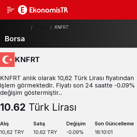
Haberler
Borsa
KNFRT
Borsa
KNFRT
KNFRT anlık olarak 10,62 Türk Lirası fiyatından
işlem görmektedir. Fiyatı son 24 saatte -0.09%
değişim göstermiştir..
10.62
Türk Lirası
Alış
Satış
Değişim
Son Güncelleme
10,62
TRY
10.62
TRY
-0.09
%
18:10:01