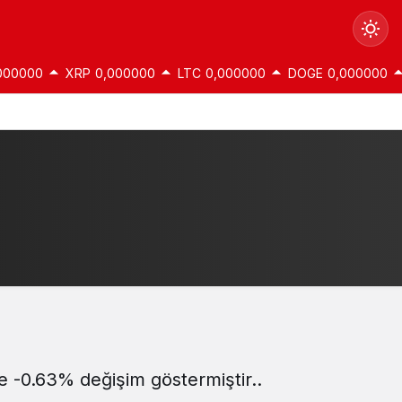
000000
XRP
0,000000
LTC
0,000000
DOGE
0,000000
Gündüz Modu
Gündüz modunu seçin.
Gece Modu
Gece modunu seçin.
Sistem Modu
Sistem modunu seçin.
te -0.63% değişim göstermiştir..