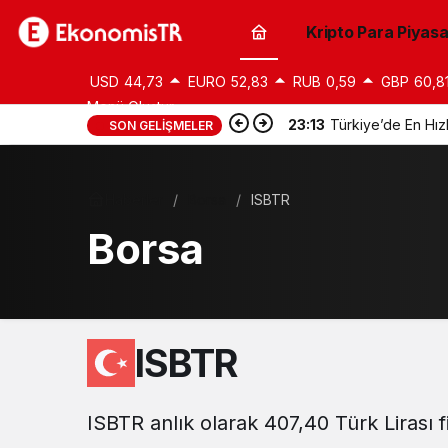
Kripto Para Piyasa
USD
44,73
EURO
52,83
RUB
0,59
GBP
60,8
Menü Oluştur
23:13
Türkiye’de En Hız
SON GELIŞMELER
Haberler
Borsa
ISBTR
Borsa
ISBTR
ISBTR anlık olarak 407,40 Türk Lirası 