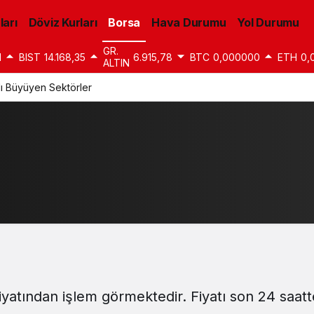
ları
Döviz Kurları
Borsa
Hava Durumu
Yol Durumu
GR.
1
BIST
14.168,35
6.915,78
BTC
0,000000
ETH
0,
ALTIN
lı Büyüyen Sektörler
fiyatından işlem görmektedir. Fiyatı son 24 saat