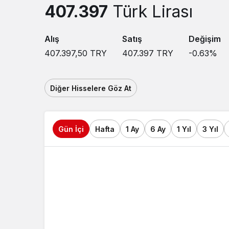
407.397
Türk Lirası
Alış
Satış
Değişim
407.397,50
TRY
407.397
TRY
-0.63
%
Diğer Hisselere Göz At
Gün İçi
Hafta
1 Ay
6 Ay
1 Yıl
3 Yıl