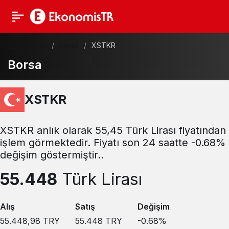
Haberler
Borsa
XSTKR
Borsa
XSTKR
XSTKR anlık olarak 55,45 Türk Lirası fiyatından
işlem görmektedir. Fiyatı son 24 saatte -0.68%
değişim göstermiştir..
55.448
Türk Lirası
Alış
Satış
Değişim
55.448,98
TRY
55.448
TRY
-0.68
%