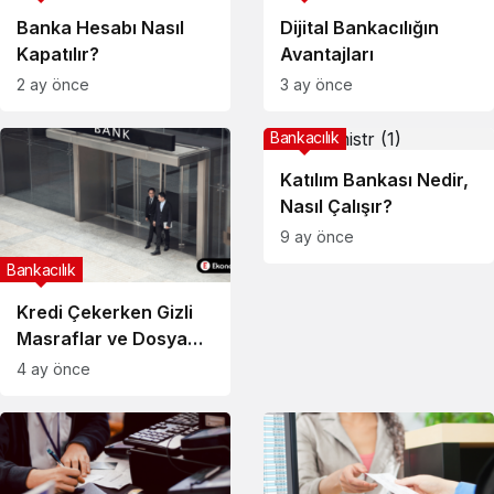
Banka Hesabı Nasıl
Dijital Bankacılığın
Kapatılır?
Avantajları
2 ay önce
3 ay önce
Bankacılık
Katılım Bankası Nedir,
Nasıl Çalışır?
9 ay önce
Bankacılık
Kredi Çekerken Gizli
Masraflar ve Dosya
Ücretleri
4 ay önce