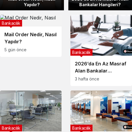
Yapılır?
Bankalar Hangileri?
Bankacılık
Mail Order Nedir, Nasıl
Yapılır?
5 gün önce
Bankacılık
2026’da En Az Masraf
Alan Bankalar
Hangileri?
3 hafta önce
Bankacılık
Bankacılık