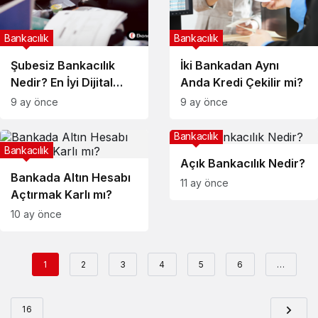
Bankacılık
Bankacılık
Şubesiz Bankacılık
İki Bankadan Aynı
Nedir? En İyi Dijital
Anda Kredi Çekilir mi?
Bankalar
9 ay önce
9 ay önce
Bankacılık
Bankacılık
Açık Bankacılık Nedir?
Bankada Altın Hesabı
11 ay önce
Açtırmak Karlı mı?
10 ay önce
1
2
3
4
5
6
…
16