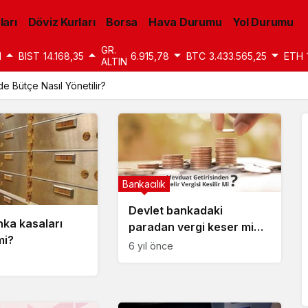
ları
Döviz Kurları
Borsa
Hava Durumu
Yol Durumu
GR.
1
BIST
14.168,35
6.915,78
BTC
3.433.565,25
ETH
ALTIN
 Bütçe Nasıl Yönetilir?
Bankacılık
Devlet bankadaki
nka kasaları
paradan vergi keser mi
mi?
vergi alır mı?
6 yıl önce