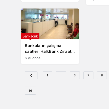
Bankacılık
Bankaların çalışma
saatleri HalkBank Ziraat
Bankası Vakıf Bank
6 yıl önce
1
…
6
7
8
16