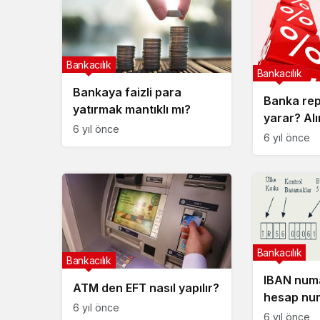
Bankacılık
Bankacılık
Bankaya faizli para
Banka rep
yatırmak mantıklı mı?
yarar? Alı
6 yıl önce
6 yıl önce
Bankacılık
Bankacılık
IBAN num
ATM den EFT nasıl yapılır?
hesap num
6 yıl önce
bulunur?
6 yıl önce