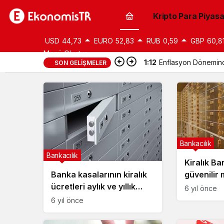
Kripto Para Piyasa
USD
44,73
EURO
52,83
RUB
0,59
GBP
60,8
Menü Oluştur
1:12
Enflasyon Döneminde
SON GELIŞMELER
Bankacılık
Bankacılık
Kiralık Ba
güvenilir 
Banka kasalarının kiralık
ücretleri aylık ve yıllık
6 yıl önce
2021
6 yıl önce