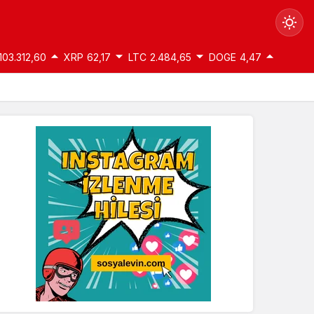
103.312,60
XRP
62,17
LTC
2.484,65
DOGE
4,47
Gündüz Modu
Gündüz modunu seçin.
Gece Modu
Gece modunu seçin.
Sistem Modu
Sistem modunu seçin.