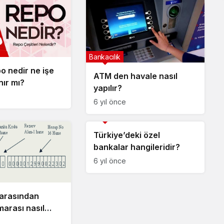
Bankacılık
o nedir ne işe
ATM den havale nasıl
nır mı?
yapılır?
6 yıl önce
Bankacılık
Türkiye’deki özel
bankalar hangileridir?
6 yıl önce
arasından
arası nasıl