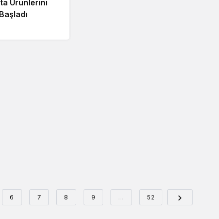
ta Ürünlerini
Başladı
6
7
8
9
…
52