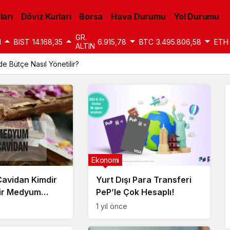
ları
Döviz Kurları
Borsa
Hava Durumu
Yol Durumu
GR.
1
BIST
14.168,35
6.915,78
BTC
3.495.806,58
ETH
ALTIN
 Bütçe Nasıl Yönetilir?
Ekonomi
avidan Kimdir
Yurt Dışı Para Transferi
Bir Medyum
PeP’le Çok Hesaplı!
1 yıl önce