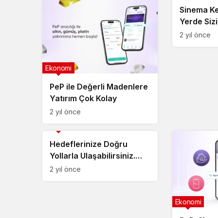
Sinema Ke
Yerde Sizi
2 yıl önce
Ekonomi
PeP ile Değerli Madenlere
Yatırım Çok Kolay
2 yıl önce
Ekonomi
Hedeflerinize Doğru
Yollarla Ulaşabilirsiniz.
İçinizdeki cevheri
2 yıl önce
keşfedin, kendinize doğru
ilk adımı atın
Ekonomi