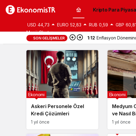
Kripto Para Piyasa
USD
44,73
EURO
52,83
RUB
0,59
GBP
60,8
Menü Oluştur
1:12
Enflasyon Döneminde
SON GELIŞMELER
Ekonomi
Ekonomi
Askeri Personele Özel
Medyum C
Kredi Çözümleri
ve Nasıl 
Hocadır?
1 yıl önce
1 yıl önce
Ekonomi