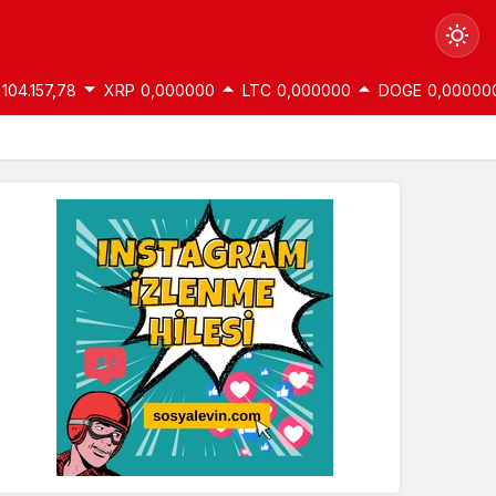
104.157,78
XRP
0,000000
LTC
0,000000
DOGE
0,00000
Gündüz Modu
Gündüz modunu seçin.
Gece Modu
Gece modunu seçin.
Sistem Modu
Sistem modunu seçin.