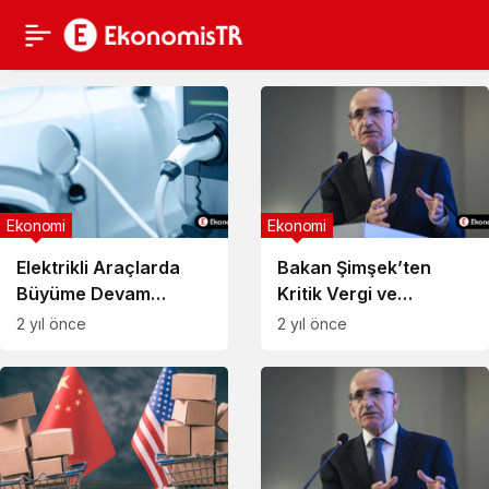
Ekonomi
Ekonomi
Elektrikli Araçlarda
Bakan Şimşek’ten
Büyüme Devam
Kritik Vergi ve
Ediyor: Gelecek
Enflasyon
2 yıl önce
2 yıl önce
Tahminler ve Eğilimler
Açıklamaları!