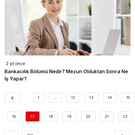
2 yıl önce
Bankacılık Bölümü Nedir? Mezun Olduktan Sonra Ne
İş Yapar?
1
…
12
13
14
15
16
17
18
19
20
21
22