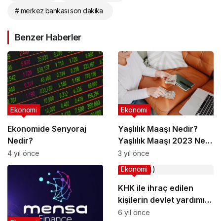
# merkez bankası son dakika
Benzer Haberler
Ekonomi
Ekonomi
Ekonomide Senyoraj
Yaşlılık Maaşı Nedir?
Nedir?
Yaşlılık Maaşı 2023 Ne
Kadar?
4 yıl önce
3 yıl önce
Ekonomi
KHK ile ihraç edilen
kişilerin devlet yardımı
alabilir mi?
6 yıl önce