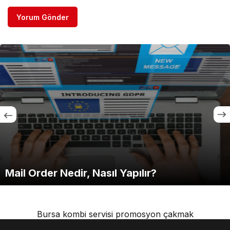
Yorum Gönder
r Nedir, Nasıl Yapılır?
Kredi Ç
Bursa kombi servisi
promosyon çakmak