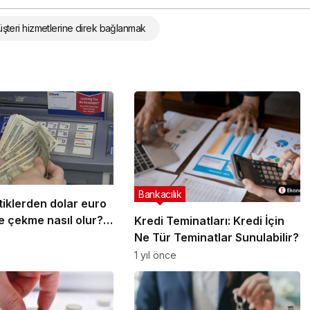
üşteri hizmetlerine direk bağlanmak
Bankacılık
iklerden dolar euro
lur?
Kredi Teminatları: Kredi İçin
Döviz Yatırma ve
Ne Tür Teminatlar Sunulabilir?
1 yıl önce