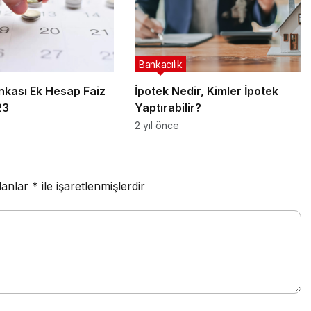
Bankacılık
nkası Ek Hesap Faiz
İpotek Nedir, Kimler İpotek
23
Yaptırabilir?
2 yıl önce
lanlar
*
ile işaretlenmişlerdir