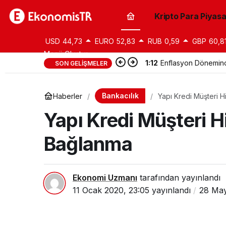
Kripto Para Piyasa
USD
44,73
EURO
52,83
RUB
0,59
GBP
60,8
Menü Oluştur
1:12
Enflasyon Döneminde
SON GELIŞMELER
Bankacılık
Haberler
Yapı Kredi Müşteri 
Yapı Kredi Müşteri H
Bağlanma
Ekonomi Uzmanı
tarafından yayınlandı
11 Ocak 2020, 23:05
yayınlandı
28 May