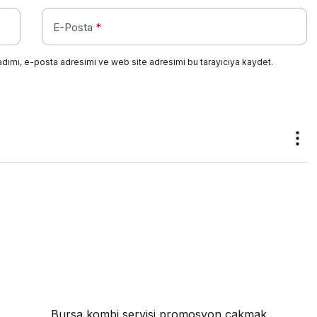
E-Posta
*
adımı, e-posta adresimi ve web site adresimi bu tarayıcıya kaydet.
Bursa kombi servisi
promosyon çakmak