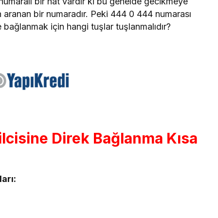
numaralı bir hat vardır ki bu genelde gecikmeye
in aranan bir numaradır. Peki 444 0 444 numarası
bağlanmak için hangi tuşlar tuşlanmalıdır?
lcisine Direk Bağlanma Kısa
arı: