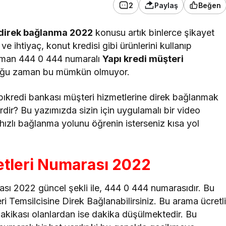
2
Paylaş
Beğen
 direk bağlanma 2022
konusu artık binlerce şikayet
e ihtiyaç, konut kredisi gibi ürünlerini kullanıp
zaman 444 0 444 numaralı
Yapı kredi müşteri
oğu zaman bu mümkün olmuyor.
ıkredi bankası müşteri hizmetlerine direk bağlanmak
dir? Bu yazımızda sizin için uygulamalı bir video
n hızlı bağlanma yolunu öğrenin isterseniz kısa yol
etleri Numarası 2022
ası 2022 güncel şekli ile, 444 0 444 numarasıdır. Bu
 Temsilcisine Direk Bağlanabilirsiniz. Bu arama ücretl
dakikası olanlardan ise dakika düşülmektedir. Bu