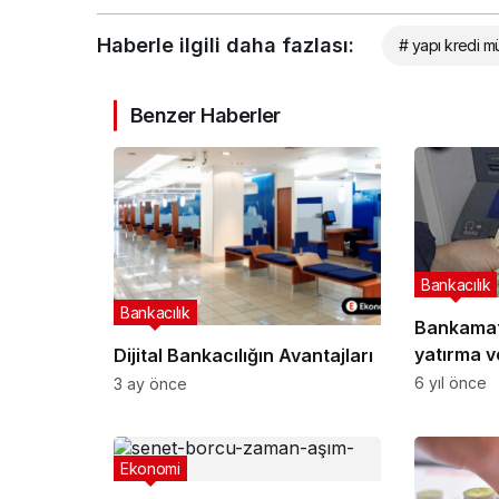
Haberle ilgili daha fazlası:
# yapı kredi m
Benzer Haberler
Bankacılık
Bankacılık
Bankamat
yatırma ve çekme nasıl o
Dijital Bankacılığın Avantajları
ATM’den 
6 yıl önce
3 ay önce
Çekme
Ekonomi