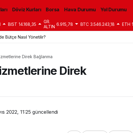
ları
Döviz Kurları
Borsa
Hava Durumu
Yol Durumu
GR.
1
BIST
14.168,35
6.915,78
BTC
3.546.243,18
ETH
ALTIN
 Bütçe Nasıl Yönetilir?
Hizmetlerine Direk Bağlanma
izmetlerine Direk
ıs 2022, 11:25
güncellendi