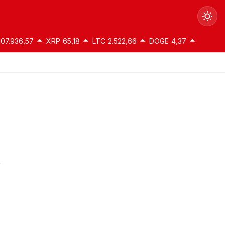
107.936,57
XRP
65,18
LTC
2.522,66
DOGE
4,37
Gündüz Modu
Gündüz modunu seçin.
Gece Modu
Gece modunu seçin.
Sistem Modu
Sistem modunu seçin.