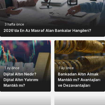
Sky
3,58
3,38
3,66
0,082600
0,079404
0,083100
Pump.fun
3 hafta önce
2026’da En Az Masraf Alan Bankalar Hangileri?
Near
61,54
59,54
61,58
OKB
3.759,45
3.633,93
3.853,21
44,72
44,85
44,80
Falcon USD
1 ay önce
1 ay önce
Dijital Altın Nedir?
Bankadan Altın Almak
Bitget
84,71
81,64
87,78
Dijital Altın Yatırımı
Mantıklı mı? Avantajları
token
Mantıklı mı?
ve Dezavantajları
Ethena
5,14
5,01
5,36