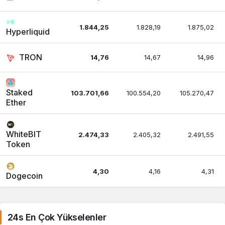
1.844,25
1.828,19
1.875,02
Hyperliquid
TRON
14,76
14,67
14,96
Staked
103.701,66
100.554,20
105.270,47
Ether
WhiteBIT
2.474,33
2.405,32
2.491,55
Token
4,30
4,16
4,31
Dogecoin
11,21
10,84
11,28
Cardano
24s En Çok Yükselenler