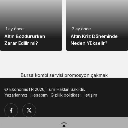
75,90
68,09
76,39
LayerZero
Pepe
0,000170
0,000163
0,000173
1 ay önce
2 ay önce
Altın Bozdururken
Altın Kriz Döneminde
Aave
4.144,47
3.883,48
4.265,31
Zarar Edilir mi?
Neden Yükselir?
44,87
44,91
44,89
Ripple USD
Bursa kombi servisi
promosyon çakmak
Internet
111,50
108,00
112,00
Computer
© EkonomisTR 2026, Tüm Hakları Saklıdır.
Yazarlarımız
Hesabım
Gizlilik politikası
İletişim
Kite
6,21
6,02
6,37
DeXe
628,31
597,74
726,75