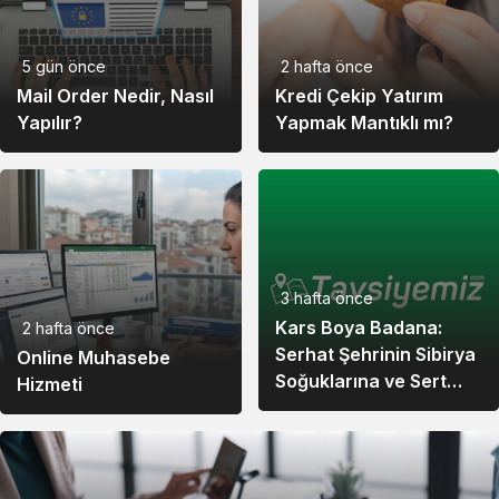
12,00
11,55
12,10
Worldcoin
5 gün önce
2 hafta önce
Ondo
11,52
11,21
11,56
Mail Order Nedir, Nasıl
Kredi Çekip Yatırım
Yapılır?
Yapmak Mantıklı mı?
216.054,45
207.936,88
221.586,94
PAX Gold
Global
44,89
44,92
44,92
Dollar
3 hafta önce
Gatechain
Kars Boya Badana:
2 hafta önce
324,96
313,55
332,21
Token
Serhat Şehrinin Sibirya
Online Muhasebe
Soğuklarına ve Sert
Hizmeti
Ayazına Uygun
57,66
55,55
58,02
Polkadot
Çözümler
Morpho
87,29
85,68
88,50