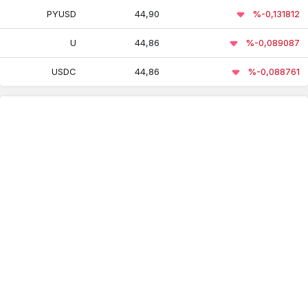
eETH
PYUSD
44,90
%-0,131812
Aster
30,58
30,00
30,78
U
44,86
%-0,089087
USDC
44,86
%-0,088761
ZCash
14.220,64
13.498,58
14.533,47
Ethena
44,86
44,86
44,85
USDe
Hedera
4,02
3,91
4,06
Hashgraph
Dai
44,78
44,91
44,75
422,10
403,40
423,40
Avalanche