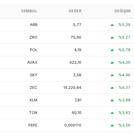
Sui
42,71
41,33
42,94
SEMBOL
DEĞER
DEĞIŞIM
444,22
431,11
468,88
ARB
5,77
%5,29
LEO Token
ZRO
75,90
%5,27
420,13
405,64
421,25
Chainlink
POL
4,19
%5,78
AVAX
422,10
%4,20
Wrapped
3.405.952,54
3.304.115,70
3.430.028,01
Bitcoin
SKY
3,58
%4,96
ZEC
14.220,64
%4,57
Bitcoin
19.980,69
19.260,38
20.304,98
Cash
XLM
7,81
%3,88
Stellar
7,81
7,46
7,86
TON
60,10
%3,62
PEPE
0,000170
%3,56
Wrapped
114.303,42
111.121,24
115.472,52