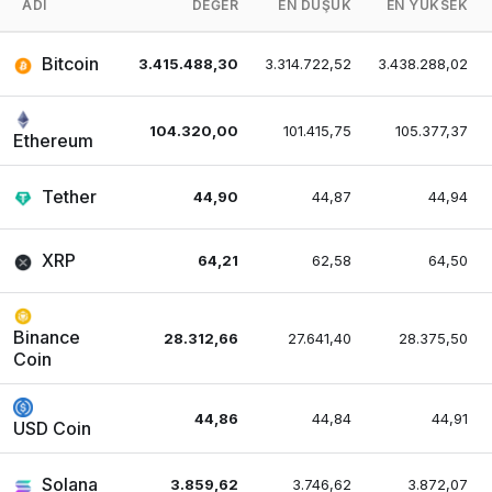
ADI
DEĞER
EN DÜŞÜK
EN YÜKSEK
Bitcoin
3.415.488,30
3.314.722,52
3.438.288,02
104.320,00
101.415,75
105.377,37
Ethereum
Tether
44,90
44,87
44,94
XRP
64,21
62,58
64,50
Binance
28.312,66
27.641,40
28.375,50
Coin
44,86
44,84
44,91
USD Coin
Solana
3.859,62
3.746,62
3.872,07