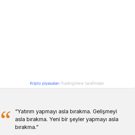
XT.com
191,42
185,06
193,41
Token
Litecoin
2.480,32
2.421,80
2.488,06
World
Liberty
44,88
44,88
44,95
Financial
USD
Mantle
28,51
26,70
29,46
Kripto piyasaları
TradingView tarafından
44,90
44,89
44,94
PayPal USD
“Yatırım yapmayı asla bırakma. Gelişmeyi
asla bırakma. Yeni bir şeyler yapmayı asla
0,000271
0,000264
0,000272
Shiba Inu
bırakma.”