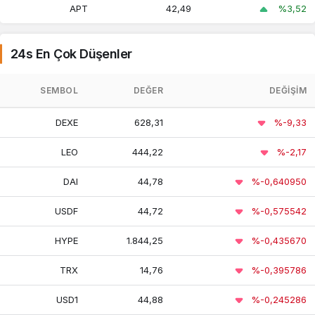
Beacon
APT
42,49
%3,52
ETH
24s En Çok Düşenler
World
3,54
3,45
3,56
Liberty
SEMBOL
DEĞER
DEĞIŞIM
Financial
DEXE
628,31
%-9,33
45,23
45,18
44,69
Sky Dollar
LEO
444,22
%-2,17
Cronos
3,16
3,03
3,21
DAI
44,78
%-0,640950
USDF
44,72
%-0,575542
Toncoin
60,10
57,70
60,50
HYPE
1.844,25
%-0,435670
Monero
15.867,93
15.293,39
16.335,40
TRX
14,76
%-0,395786
USD1
44,88
%-0,245286
Wrapped
112.957,69
109.812,98
114.218,53