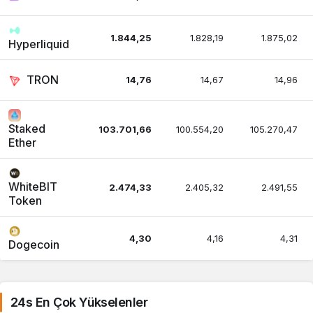
1.844,25
1.828,19
1.875,02
Hyperliquid
TRON
14,76
14,67
14,96
Staked
103.701,66
100.554,20
105.270,47
Ether
WhiteBIT
2.474,33
2.405,32
2.491,55
Token
4,30
4,16
4,31
Dogecoin
11,21
10,84
11,28
Cardano
24s En Çok Yükselenler