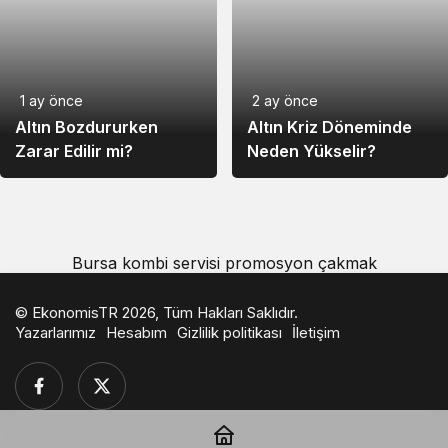
75,90
68,09
76,39
LayerZero
Pepe
0,000170
0,000163
0,000173
1 ay önce
2 ay önce
Altın Bozdururken
Altın Kriz Döneminde
Aave
4.144,47
3.883,48
4.265,31
Zarar Edilir mi?
Neden Yükselir?
44,87
44,91
44,89
Ripple USD
Bursa kombi servisi
promosyon çakmak
Internet
111,50
108,00
112,00
Computer
© EkonomisTR 2026, Tüm Hakları Saklıdır.
Yazarlarımız
Hesabım
Gizlilik politikası
İletişim
Kite
6,21
6,02
6,37
DeXe
628,31
597,74
726,75