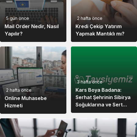
12,00
11,55
12,10
Worldcoin
5 gün önce
2 hafta önce
Ondo
11,52
11,21
11,56
Mail Order Nedir, Nasıl
Kredi Çekip Yatırım
Yapılır?
Yapmak Mantıklı mı?
216.054,45
207.936,88
221.586,94
PAX Gold
Global
44,89
44,92
44,92
Dollar
3 hafta önce
Gatechain
Kars Boya Badana:
2 hafta önce
324,96
313,55
332,21
Token
Serhat Şehrinin Sibirya
Online Muhasebe
Soğuklarına ve Sert
Hizmeti
Ayazına Uygun
57,66
55,55
58,02
Polkadot
Çözümler
Morpho
87,29
85,68
88,50