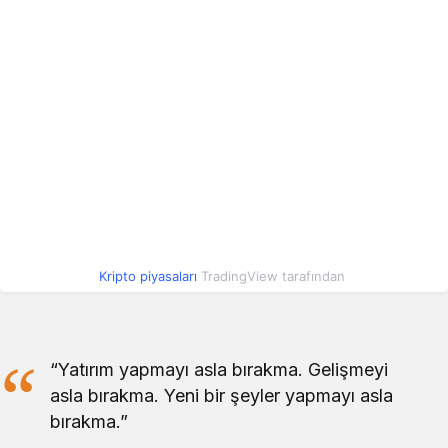
XT.com
191,42
185,06
193,41
Token
Litecoin
2.480,32
2.421,80
2.488,06
World
Liberty
44,88
44,88
44,95
Financial
USD
Mantle
28,51
26,70
29,46
Kripto piyasaları
TradingView tarafından
44,90
44,89
44,94
PayPal USD
“Yatırım yapmayı asla bırakma. Gelişmeyi
asla bırakma. Yeni bir şeyler yapmayı asla
0,000271
0,000264
0,000272
Shiba Inu
bırakma.”