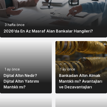
Sky
3,58
3,38
3,66
0,082600
0,079404
0,083100
Pump.fun
3 hafta önce
2026’da En Az Masraf Alan Bankalar Hangileri?
Near
61,54
59,54
61,58
OKB
3.759,45
3.633,93
3.853,21
44,72
44,85
44,80
Falcon USD
1 ay önce
1 ay önce
Dijital Altın Nedir?
Bankadan Altın Almak
Bitget
84,71
81,64
87,78
Dijital Altın Yatırımı
Mantıklı mı? Avantajları
token
Mantıklı mı?
ve Dezavantajları
Ethena
5,14
5,01
5,36