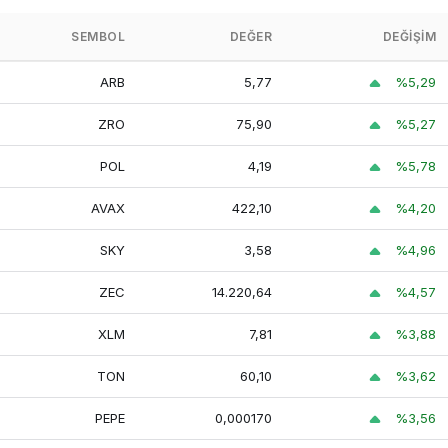
Sui
42,71
41,33
42,94
SEMBOL
DEĞER
DEĞIŞIM
444,22
431,11
468,88
ARB
5,77
%5,29
LEO Token
ZRO
75,90
%5,27
420,13
405,64
421,25
Chainlink
POL
4,19
%5,78
AVAX
422,10
%4,20
Wrapped
3.405.952,54
3.304.115,70
3.430.028,01
Bitcoin
SKY
3,58
%4,96
ZEC
14.220,64
%4,57
Bitcoin
19.980,69
19.260,38
20.304,98
Cash
XLM
7,81
%3,88
Stellar
7,81
7,46
7,86
TON
60,10
%3,62
PEPE
0,000170
%3,56
Wrapped
114.303,42
111.121,24
115.472,52