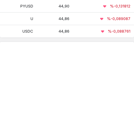
eETH
PYUSD
44,90
%-0,131812
Aster
30,58
30,00
30,78
U
44,86
%-0,089087
USDC
44,86
%-0,088761
ZCash
14.220,64
13.498,58
14.533,47
Ethena
44,86
44,86
44,85
USDe
Hedera
4,02
3,91
4,06
Hashgraph
Dai
44,78
44,91
44,75
422,10
403,40
423,40
Avalanche