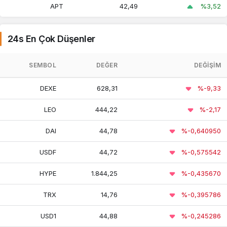
Beacon
APT
42,49
%3,52
ETH
24s En Çok Düşenler
World
3,54
3,45
3,56
Liberty
SEMBOL
DEĞER
DEĞIŞIM
Financial
DEXE
628,31
%-9,33
45,23
45,18
44,69
Sky Dollar
LEO
444,22
%-2,17
Cronos
3,16
3,03
3,21
DAI
44,78
%-0,640950
USDF
44,72
%-0,575542
Toncoin
60,10
57,70
60,50
HYPE
1.844,25
%-0,435670
Monero
15.867,93
15.293,39
16.335,40
TRX
14,76
%-0,395786
USD1
44,88
%-0,245286
Wrapped
112.957,69
109.812,98
114.218,53