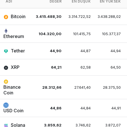
ADI
DEĞER
EN DÜŞÜK
EN YÜKSEK
Bitcoin
3.415.488,30
3.314.722,52
3.438.288,02
104.320,00
101.415,75
105.377,37
Ethereum
Tether
44,90
44,87
44,94
XRP
64,21
62,58
64,50
Binance
28.312,66
27.641,40
28.375,50
Coin
44,86
44,84
44,91
USD Coin
Solana
3.859,62
3.746,62
3.872,07