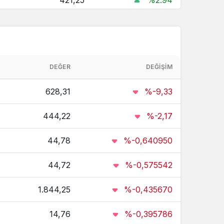
421,25
%2.94
3.430.028,01
%2.58
20.304,98
%2.15
DEĞER
DEĞIŞIM
7,86
%3.88
628,31
%-9,33
115.472,52
%2.15
444,22
%-2,17
3,56
%2.08
44,78
%-0,640950
44,69
%0.8
44,72
%-0,575542
3,21
%2.07
1.844,25
%-0,435670
60,50
%3.62
14,76
%-0,395786