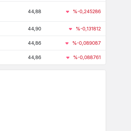
16.335,40
%1.02
44,88
%-0,245286
114.218,53
%2.05
44,90
%-0,131812
30,78
%1.59
44,86
%-0,089087
14.533,47
%4.57
44,86
%-0,088761
44,85
%-0.02
4,06
%2.37
44,75
%-0.64
423,40
%4.2
193,41
%2.56