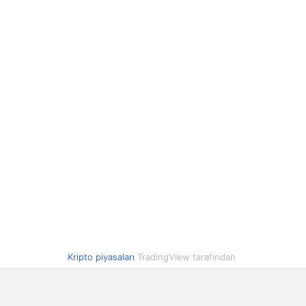
LTC
2.480,32
2.421,80
SD1
44,88
44,88
LE
28,51
26,70
SD
44,90
44,89
HIB
0,000271
0,000264
UT
216.115,35
207.629,14
UNI
146,81
143,53
Kripto piyasaları
TradingView tarafından
MP
129,90
124,70