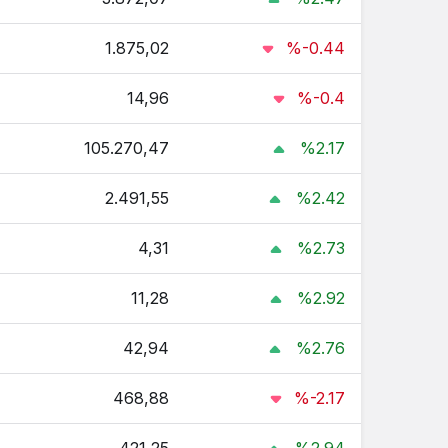
1.875,02
%-0.44
14,96
%-0.4
105.270,47
%2.17
2.491,55
%2.42
4,31
%2.73
11,28
%2.92
42,94
%2.76
468,88
%-2.17