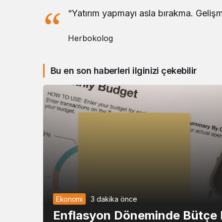
VINCI
VI
“Yatırım yapmayı asla bırakma. Gelişm
Pi Network
Herbokolog
Bittensor
T
Bu en son haberleri ilginizi çekebilir
Worldcoin
W
Ondo
ON
PAX Gold
PA
Global Dollar
US
Gatechain Token
Ekonomi
3 dakika önce
Polkadot
D
Enflasyon Döneminde Bütçe N