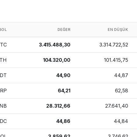
BOL
DEĞER
EN DÜŞÜK
BTC
3.415.488,30
3.314.722,52
TH
104.320,00
101.415,75
DT
44,90
44,87
RP
64,21
62,58
NB
28.312,66
27.641,40
DC
44,86
44,84
SOL
3.859,62
3.746,62