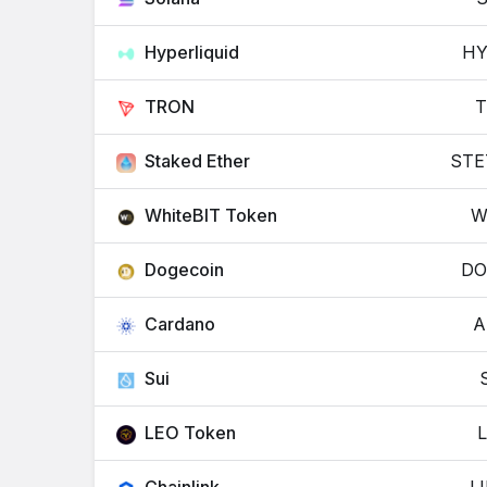
Hyperliquid
HY
TRON
T
Staked Ether
STE
WhiteBIT Token
W
Dogecoin
DO
Cardano
A
Sui
LEO Token