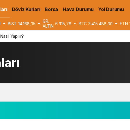
ları
Döviz Kurları
Borsa
Hava Durumu
Yol Durumu
GR.
1
BIST
14.168,35
6.915,78
BTC
3.415.488,30
ETH
ALTIN
Nasıl Yapılır?
ları