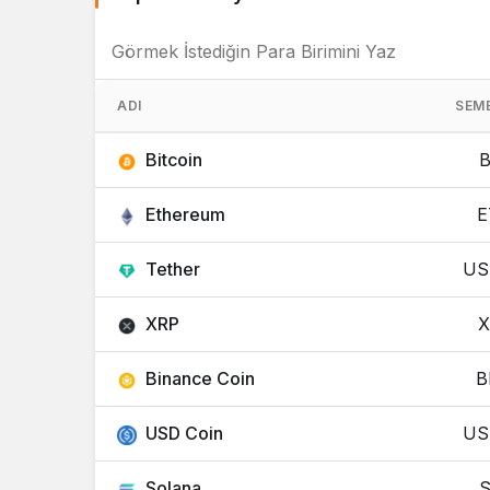
ADI
SEM
Bitcoin
Ethereum
E
Tether
US
XRP
X
Binance Coin
B
USD Coin
US
Solana