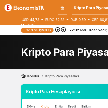
Kripto Para Piyasa
USD
44,73
EURO
52,83
RUB
0,59
GBP
60,8
Menü Oluştur
22:32
Mail Order Nedir, 
SON GELIŞMELER
Kripto Para Piyasa
Haberler
Kripto Para Piyasaları
Kripto Para Hesaplayıcısı
Döviz
Kripto
Emtia
Kredi
Birikim