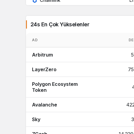
Chainlink
L
Wrapped Bitcoin
WB
24s En Çok Yükselenler
Bitcoin Cash
B
AD
DE
Stellar
X
Arbitrum
5
Wrapped Beacon ETH
WBE
LayerZero
75
World Liberty Financial
W
Polygon Ecosystem
Sky Dollar
US
Token
Avalanche
Cronos
422
C
Sky
3
Toncoin
T