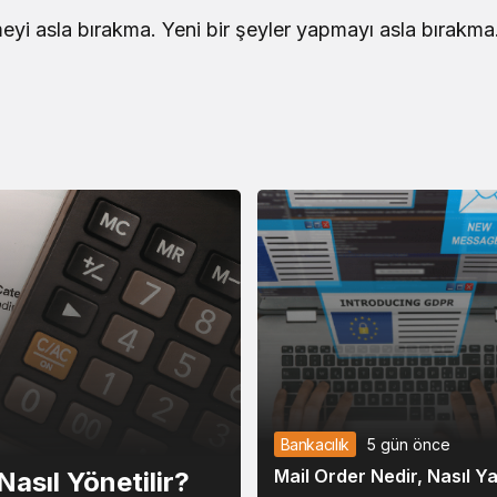
NCI
426,94
411,03
eyi asla bırakma. Yeni bir şeyler yapmayı asla bırakma
PI
7,78
7,64
AO
11.030,00
10.680,00
LD
12,00
11,55
DO
11,52
11,21
XG
216.054,45
207.936,88
DG
44,89
44,92
GT
324,96
313,55
Bankacılık
5 gün önce
OT
57,66
55,55
Mail Order Nedir, Nasıl Ya
asıl Yönetilir?