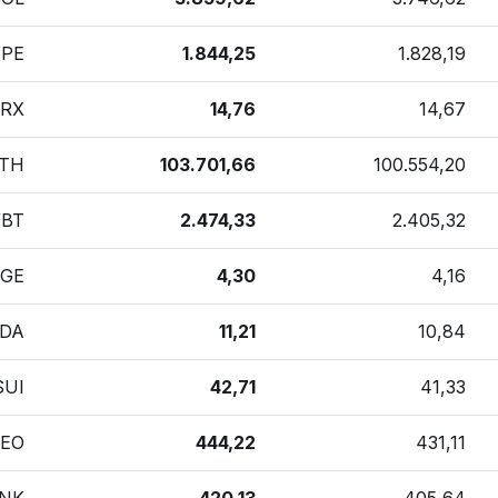
PE
1.844,25
1.828,19
RX
14,76
14,67
TH
103.701,66
100.554,20
BT
2.474,33
2.405,32
GE
4,30
4,16
DA
11,21
10,84
SUI
42,71
41,33
LEO
444,22
431,11