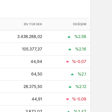
EN YÜKSEK
DEĞIŞIM
3.438.288,02
%2.58
105.377,37
%2.16
44,94
%-0.07
64,50
%2.1
28.375,50
%2.12
44,91
%-0.09
3.872,07
%2.47